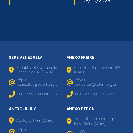
08/10/2026
SEDE VENEZUELA
ANEXO FREIRE
República Bolivariana de
Cap. Gral. Ramón Freire 929
Venezuela 340 (CABA)
(CABA)
cfp28-
cfp28-
consultas@suterh.org.ar
consultas@suterh.org.ar
0810-222-7883 int 5214
0810-222-7883 int 7255
ANEXO JUJUY
ANEXO PERÓN
Tte. Gral. Juan Domingo
Av. Jujuy 1738 (CABA)
Perón 2085 (CABA)
cfp28-
cfp28-