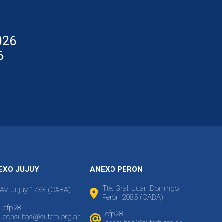
026
6
EXO JUJUY
ANEXO PERÓN
Tte. Gral. Juan Domingo
Av. Jujuy 1738 (CABA)
Perón 2085 (CABA)
cfp28-
cfp28-
consultas@suterh.org.ar