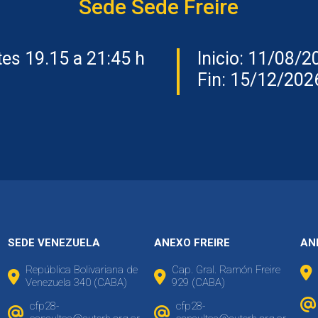
Sede Sede Freire
es 19.15 a 21:45 h
Inicio: 11/08/2
Fin: 15/12/202
SEDE VENEZUELA
ANEXO FREIRE
AN
República Bolivariana de
Cap. Gral. Ramón Freire
Venezuela 340 (CABA)
929 (CABA)
cfp28-
cfp28-