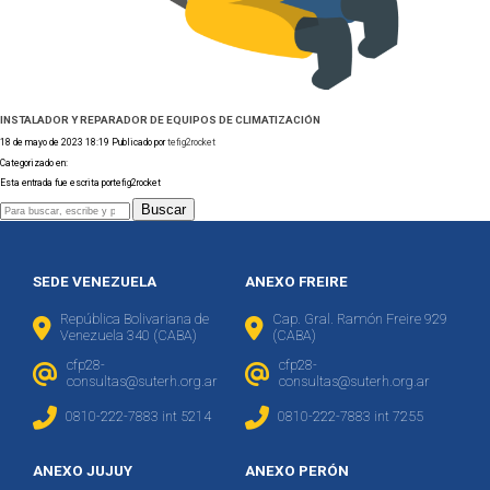
INSTALADOR Y REPARADOR DE EQUIPOS DE CLIMATIZACIÓN
18 de mayo de 2023 18:19
Publicado por
tefig2rocket
Categorizado en:
Esta entrada fue escrita portefig2rocket
Buscar
SEDE VENEZUELA
ANEXO FREIRE
República Bolivariana de
Cap. Gral. Ramón Freire 929
Venezuela 340 (CABA)
(CABA)
cfp28-
cfp28-
consultas@suterh.org.ar
consultas@suterh.org.ar
0810-222-7883 int 5214
0810-222-7883 int 7255
ANEXO JUJUY
ANEXO PERÓN