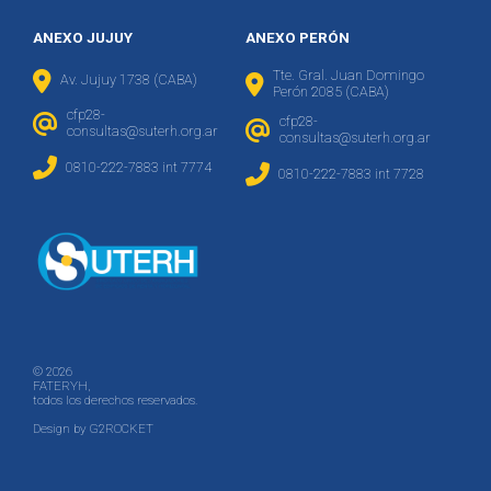
ANEXO JUJUY
ANEXO PERÓN
Tte. Gral. Juan Domingo
Av. Jujuy 1738 (CABA)
Perón 2085 (CABA)
cfp28-
cfp28-
consultas@suterh.org.ar
consultas@suterh.org.ar
0810-222-7883 int 7774
0810-222-7883 int 7728
© 2026
FATERYH,
todos los derechos reservados.
Design by
G2ROCKET