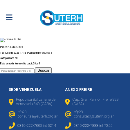
Pintor-a de Obra
1 de julio de 2026 17:18
Publicado por
cfp28de4
Categorizado en:
Esta entrada fue escrita porcfp28de4
Buscar
SEDE VENEZUELA
ANEXO FREIRE
República Bolivariana de
Cap. Gral. Ramón Freire 929
Venezuela 340 (CABA)
(CABA)
cfp28-
cfp28-
consultas@suterh.org.ar
consultas@suterh.org.ar
0810-222-7883 int 5214
0810-222-7883 int 7255